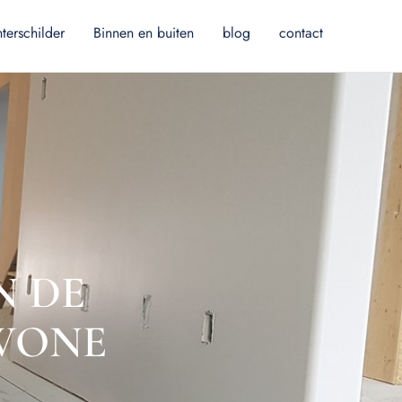
terschilder
Binnen en buiten
blog
contact
N DE
EWONE