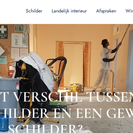
Schilder
Landelijk interieur
Afspraken
Win
ET VERSCHIL TUSSE
HILDER EN EEN G
SCHILDER?