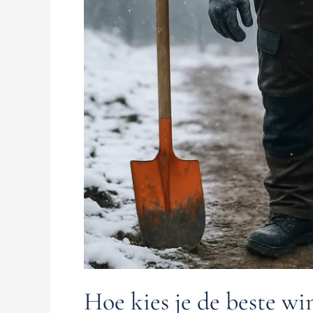
beste
winter
werkbroek?
Hoe kies je de beste w