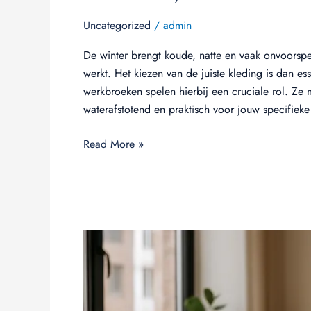
Uncategorized
/
admin
De winter brengt koude, natte en vaak onvoorsp
werkt. Het kiezen van de juiste kleding is dan es
werkbroeken spelen hierbij een cruciale rol. Ze
waterafstotend en praktisch voor jouw specifie
Read More »
Freelancen:
Alles
wat
je
moet