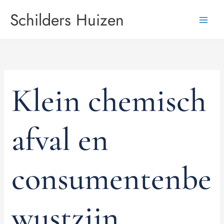
Skip
Schilders Huizen
to
content
Klein chemisch
afval en
consumentenbe
wustzijn